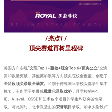
/
亮点1
/
顶尖赛道再树里程碑
美国方向实现
“文理Top 1+藤校+综合Top 6+顶尖公立”
全满
贯和数量突破，其他英加澳等方向顶尖院校全覆盖，创造了
全阶段顶尖录取全满贯。
区别于传统国际学校头部学生集中
揽奖，王府学子更展现
批量化录取优势
，且学校的AP、
IB、A-level、OSSD和艺术各个项目的学生均获突破性录
取。与此同时，北卡教堂山的
荣誉项目
录取、加拿大滑铁卢