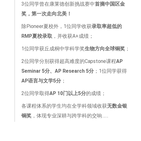
3位同学曾在康莱德创新挑战赛中
首摘中国区金
奖，第一次走向北美！
除Pioneer夏校外，1位同学收获
录取率超低的
RMP夏校录取
，并收获A+成绩；
1位同学获丘成桐中学科学奖
生物方向全球铜奖
；
2位同学分别获得超高难度的Capstone课程
AP
Seminar 5分、AP Research 5分
；1位同学获得
AP语言与文学5分
；
2位同学取得
AP 10门以上5分
的成绩；
各课程体系的学生均在全学科领域收获
无数金银
铜奖
，体现专业深耕与跨学科的交响……