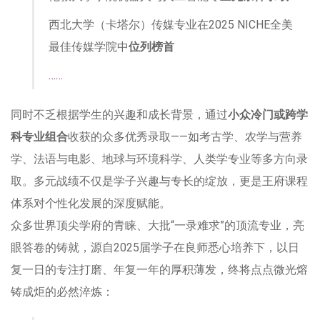
西北大学（卡塔尔）传媒专业在2025 NICHE全美
最佳传媒学院中
位列榜首
……
同时不乏根据学生的兴趣和成长背景，通过
小众冷门或跨学
科专业组合
收获的众多优秀录取——如考古学、农学与营养
学、法语与电影、地球与环境科学、人类学专业等多方向录
取。多元战绩不仅是学子兴趣与专长的绽放，更是王府课程
体系对个性化发展的深度赋能。
众多世界顶尖学府的青睐、大批“一录难求”的顶流专业，亮
眼答卷的铸就，源自2025届学子在良师悉心培养下，以日
复一日的专注打磨、年复一年的厚积薄发，终将点点微光熔
铸成炬的必然淬炼：