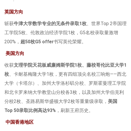
英国方向
斩获
牛津大学数学专业的无条件录取1枚
、世界Top 2帝国理
工学院5枚、伦敦政治经济学院1枚，G5名校录取量激增
200%，
超50枚G5 offer
书写英伦荣耀。
美国方向
收获
文理学院天花板威廉姆斯学院1枚、藤校哥伦比亚大学1
枚
、卡耐基梅隆大学1枚，更有四组顶尖名校三响炮——西北
大学（卡塔尔）、加州大学洛杉矶分校、罗斯霍曼理工学院
和北卡罗来纳大学教堂山分校各3枚，以及加州大学伯克利
分校2枚、圣路易斯华盛顿大学2枚等重量级录取，
美国
Top 50录取比例高达93%
，刷新王府历史。
中国香港地区