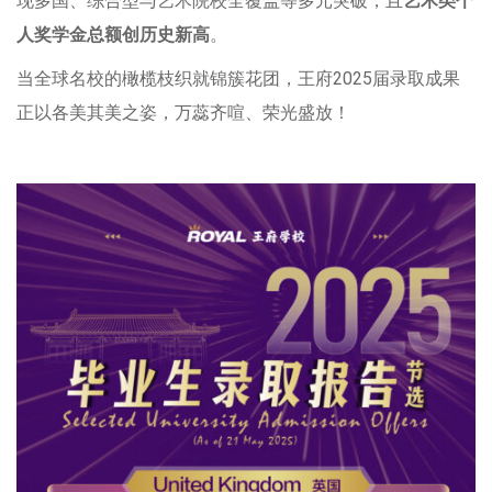
现多国、综合型与艺术院校全覆盖等多元突破，且
艺术类个
人奖学金总额创历史新高
。
当全球名校的橄榄枝织就锦簇花团，王府2025届录取成果
正以各美其美之姿，万蕊齐喧、荣光盛放！