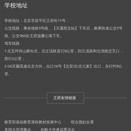
学校地址
学校地址：北京市昌平区王府街11号
公交线路：乘坐地铁5号线，【天通苑北站】下车后，换乘快速公交3号
线、公交966在王府温馨公寓下车。
驾车线路：
1.北五环仰山桥向北，沿立汤路直行8公里，到立汤路和北清路交叉口，
西行2公里；
2.G6京藏高速出京方向，出口16号【北安河/北七家】出口，东行约9公
里。
王府友情链接
教育部基础教育课程教材发展中心
联合国妇女署
美国大学理事会
剑桥大学考试委员会