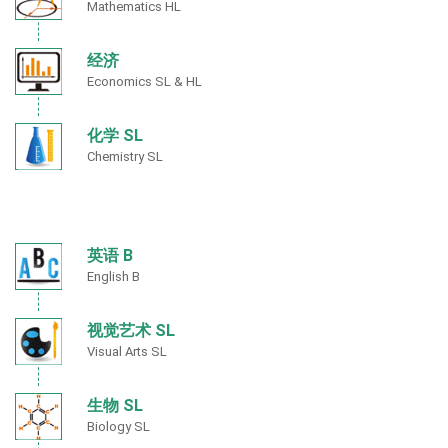
Mathematics HL
经济
Economics SL & HL
化学 SL
Chemistry SL
英语 B
English B
视觉艺术 SL
Visual Arts SL
生物 SL
Biology SL