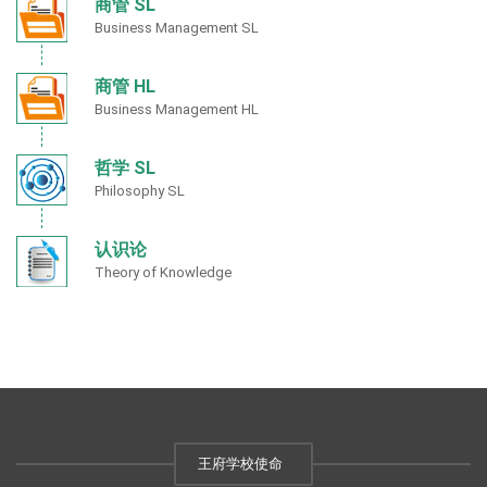
商管 SL
Business Management SL
商管 HL
Business Management HL
哲学 SL
Philosophy SL
认识论
Theory of Knowledge
王府学校使命