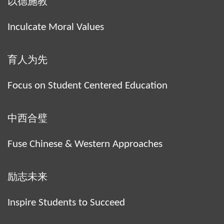
以德施教
Inculcate Moral Values
育人为先
Focus on Student Centered Education
中西合璧
Fuse Chinese & Western Approaches
励志未来
Inspire Students to Succeed