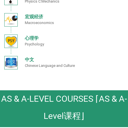
Physics C:Mechanics
宏观经济
Macroeconomics
心理学
Psychology
中文
Chinese Language and Culture
AS & A-LEVEL COURSES ⌈AS & A-
Level课程⌋