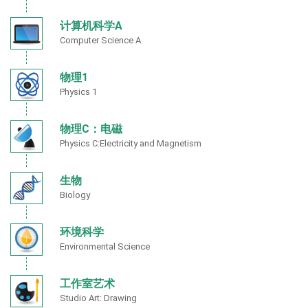
计算机科学A
Computer Science A
物理1
Physics 1
物理C：电磁
Physics C:Electricity and Magnetism
生物
Biology
环境科学
Environmental Science
工作室艺术
Studio Art: Drawing