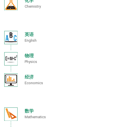
化学
Chemistry
英语
English
物理
Physics
经济
Economics
数学
Mathematics