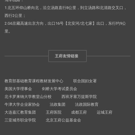
1.北五环仰山桥向北，沿立汤路直行8公里，到立汤路和北清路交叉口，
西行2公里；
2.G6京藏高速出京方向，出口16号【北安河/北七家】出口，东行约9公
里。
王府友情链接
教育部基础教育课程教材发展中心
联合国妇女署
美国大学理事会
剑桥大学考试委员会
北卡罗来纳大学教堂山分校
西班牙塞万提斯学院
牛津大学企业家协会
法政集团
法政国际教育
大连嘉汇教育集团
王府医院
成都王府
运城王府
三亚城市职业学院
北京王府公益基金会