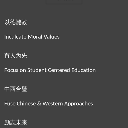
以德施教
Inculcate Moral Values
育人为先
Focus on Student Centered Education
中西合璧
Fuse Chinese & Western Approaches
励志未来