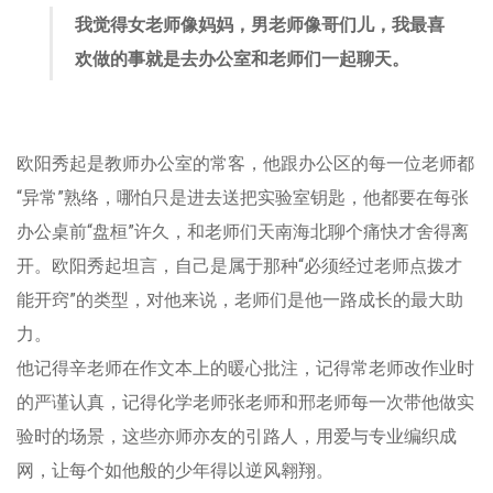
我觉得女老师像妈妈，男老师像哥们儿，我最喜
欢做的事就是去办公室和老师们一起聊天。
欧阳秀起是教师办公室的常客，他跟办公区的每一位老师都
“异常”熟络，哪怕只是进去送把实验室钥匙，他都要在每张
办公桌前“盘桓”许久，和老师们天南海北聊个痛快才舍得离
开。欧阳秀起坦言，自己是属于那种“必须经过老师点拨才
能开窍”的类型，对他来说，老师们是他一路成长的最大助
力。
他记得辛老师在作文本上的暖心批注，记得常老师改作业时
的严谨认真，记得化学老师张老师和邢老师每一次带他做实
验时的场景，这些亦师亦友的引路人，用爱与专业编织成
网，让每个如他般的少年得以逆风翱翔。