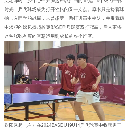
文老师时，少年心中升腾起难以抑制的喜悦。8年级的午休
时光，乒乓球场成为打开性格的又一支点。原本只是拎着球
拍加入同学的战局，未曾想竟一路打进高中校队，并带着稳
中求狠的球风捧起校际BASE乒乓球赛双打冠军，后来更将
这种张弛有度的智慧运用到成长的各个维度。
欧阳秀起（左）在2024BASE U19U14乒乓球赛中收获男子