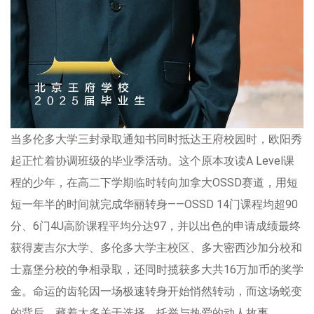
当多伦多大学三封录取通知书同时抵达王府校园时，欧阳秀
起正忙着协调班级的毕业季活动。这个原本攻读A Level课
程的少年，在高二下学期临时转向加拿大OSSD赛道，用短
短一年半的时间就完成华丽转身——OSSD 14门课程均超90
分、6门4U高阶课程平均分达97，并以出色的申请成绩最终
获得麦吉尔大学、多伦多大学主校区、多大密西沙加分校和
士嘉堡分校的争相录取，还同时揽获多大共16万加币的奖学
金。命运的齿轮因一场极速转身开始悄然转动，而这场蜕变
的背后，藏着太多关于选择、托举与热爱的动人故事。