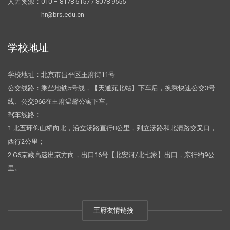
人力资源：010 – 8178 6157 / 8078 9555
hr@brs.edu.cn
学校地址
学校地址：北京市昌平区王府街11号
公交线路：乘坐地铁5号线，【天通苑北站】下车后，换乘快速公交3号
线、公交966在王府温馨公寓下车。
驾车线路：
1.北五环仰山桥向北，沿立汤路直行8公里，到立汤路和北清路交叉口，
西行2公里；
2.G6京藏高速出京方向，出口16号【北安河/北七家】出口，东行约9公
里。
王府友情链接