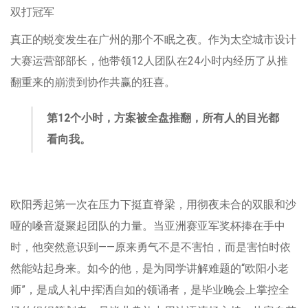
双打冠军
真正的蜕变发生在广州的那个不眠之夜。作为太空城市设计
大赛运营部部长，他带领12人团队在24小时内经历了从推
翻重来的崩溃到协作共赢的狂喜。
第12个小时，方案被全盘推翻，所有人的目光都
看向我。
欧阳秀起第一次在压力下挺直脊梁，用彻夜未合的双眼和沙
哑的嗓音凝聚起团队的力量。当亚洲赛亚军奖杯捧在手中
时，他突然意识到——原来勇气不是不害怕，而是害怕时依
然能站起身来。如今的他，是为同学讲解难题的“欧阳小老
师”，是成人礼中挥洒自如的领诵者，是毕业晚会上掌控全