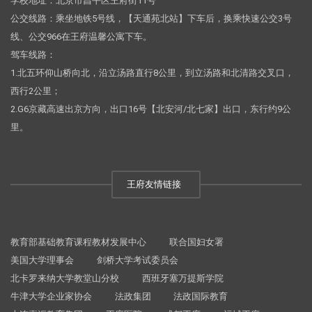
学校地址：北京市昌平区王府街11号
公交线路：乘坐地铁5号线，【天通苑北站】下车后，换乘快速公交3号
线、公交966在王府温馨公寓下车。
驾车线路：
1.北五环仰山桥向北，沿立汤路直行8公里，到立汤路和北清路交叉口，
西行2公里；
2.G6京藏高速出京方向，出口16号【北安河/北七家】出口，东行约9公
里。
王府友情链接
教育部基础教育课程教材发展中心
联合国妇女署
美国大学理事会
剑桥大学考试委员会
北卡罗来纳大学教堂山分校
西班牙塞万提斯学院
牛津大学企业家协会
法政集团
法政国际教育