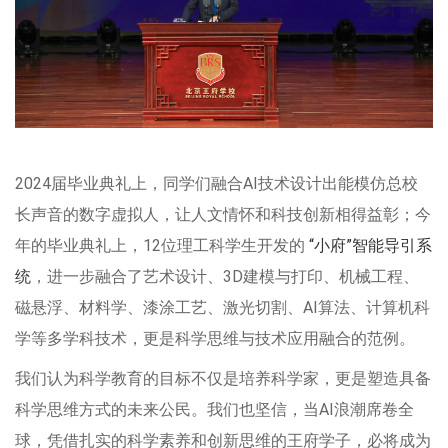
2024届毕业典礼上，同学们融合AI技术设计出能模仿总校
长声音的数字虚拟人，让人文情怀和科技创新相得益彰；今
年的毕业典礼上，12位理工科学生开发的
“小府”智能导引系
统
，进一步融合了艺术设计、3D建模与打印、机械工程、
磁悬浮、材料学、漆涂工艺、激光切割、AI算法、计算机科
学等多学科技术，更是科学思维与技术应用融合的范例。
我们认为科学教育的目标不仅是培养科学家，更是塑造具备
科学思维方式的未来公民。我们也坚信，当AI浪潮席卷全
球，凭借扎实的科学素养和创新思维的王府学子，必将成为