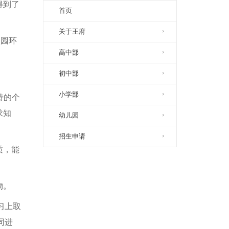
得到了
首页
关于王府
校园环
高中部
初中部
小学部
特的个
求知
幼儿园
招生申请
质，能
物。
习上取
同进