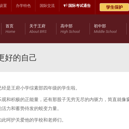
设置
办学特色
国际交流
国际考试通告
首页
关于王府
高中部
初中部
Home
About BRS
High School
Middle School
更好的自己
已经是王府小学综素部四年级的学生啦。
乐观和积极的正能量，还有那股子无穷无尽的内驱力，简直就像
的活力和蓄势待发的蜕变力量。
如此呵护关爱他的学校和老师们。