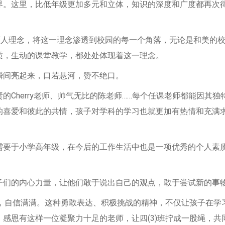
界。这里，比低年级更加多元和立体，知识的深度和广度都再次
育人理念，将这一理念渗透到校园的每一个角落，无论是和美的
质，生动的课堂教学，都处处体现着这一理念。
瞬间亮起来，口若悬河，赞不绝口。
Cherry老师、帅气无比的陈老师……每个任课老师都能因其独
的喜爱和彼此的共情，孩子对学科的学习也就更加有热情和充满
需要于小学高年级，在今后的工作生活中也是一项优秀的个人素
子们的内心力量，让他们敢于说出自己的观点，敢于尝试新的事
动，自信满满。这种勇敢表达、积极挑战的精神，不仅让孩子在学
感恩有这样一位凝聚力十足的老师，让四(3)班拧成一股绳，共