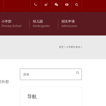
小学部
幼儿园
招生申请
Primary School
Kindergarten
Admissions
首页
\
小学家长来信
\
窗外那
导航