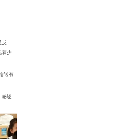
通反
现着少
输送有
，感恩