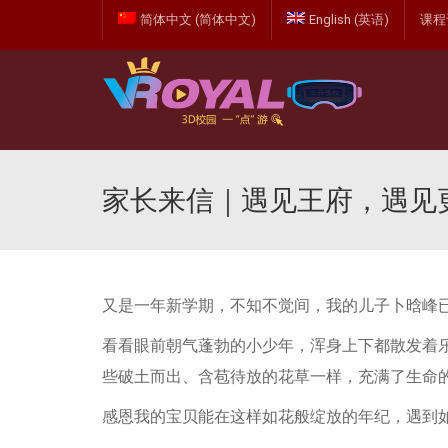
简体中文
(
简体中文
)
English
(
英语
)
课程
家长来信｜遇见王府，遇见
又是一年新学期，不知不觉间，我的儿子卜晗峰
看看眼前朝气蓬勃的小少年，浑身上下都散发着
些破土而出、含苞待放的花草一样，充满了生命
感恩我的宝贝能在这样如花般绽放的年纪，遇到